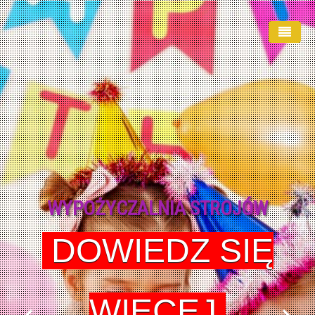
Start
Oferta
Opinie
Przyjęcia urodzinowe
Wypożyczalnia strojów
WYPOŻYCZALNIA STROJÓW
Regulamin
Galeria
DOWIEDZ SIĘ
Kontakt
WIĘCEJ