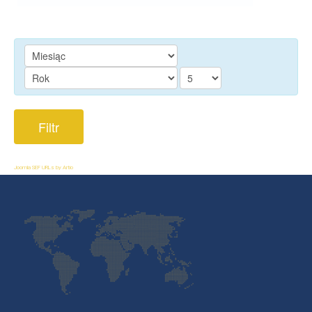
Filtr
Joomla SEF URLs by Artio